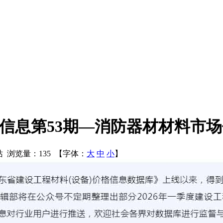
考信息第53期—消防器材材料市
额站 浏览量：135 【字体：
大
中
小
】