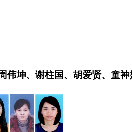
英、周伟坤、谢柱国、胡爱贤、童
】