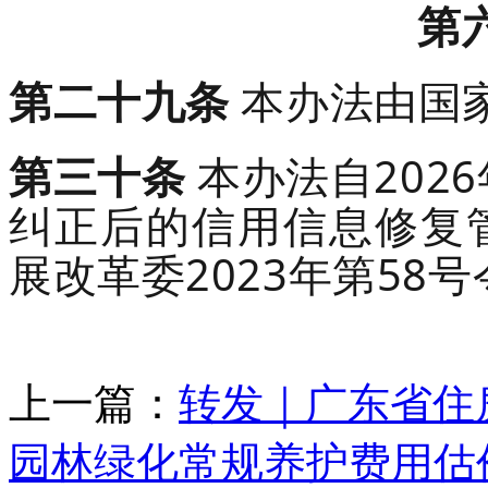
第
第
二十九
条
本办法由国
第
三十
条
本办法自
2026
纠正后的信用信息修复
展改革委
2023
年
第
58
号
上一篇：
转发｜广东省住
园林绿化常规养护费用估