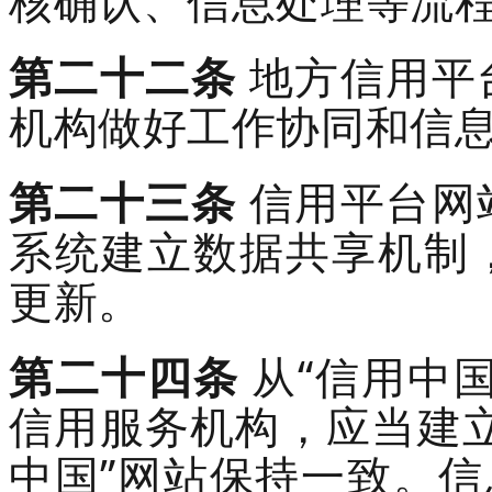
核确认、信息处理等流
第二十
二
条
地方信用平
机构
做好工作协同和信
第二十
三
条
信用
平台
网
系统
建立
数据
共享机制
更新。
第
二十四
条
从
“信用中
信用服务机构
，应当建
中国”网站
保持一致。
信